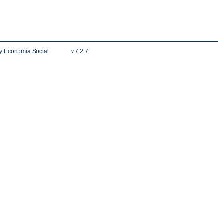
 y Economía Social
v.7.2.7