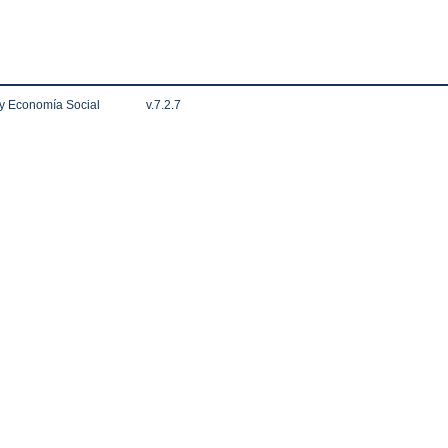
 y Economía Social
v.7.2.7