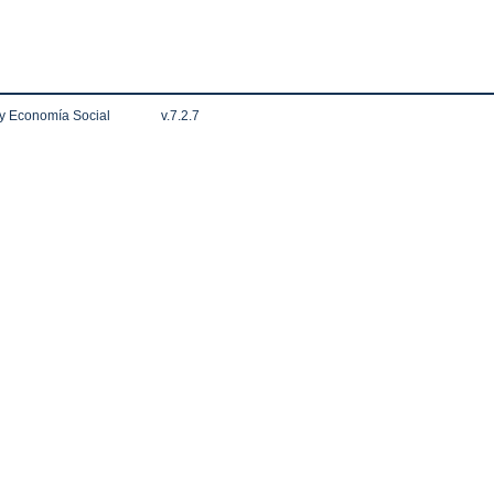
 y Economía Social
v.7.2.7