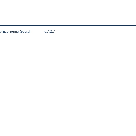
 y Economía Social
v.7.2.7