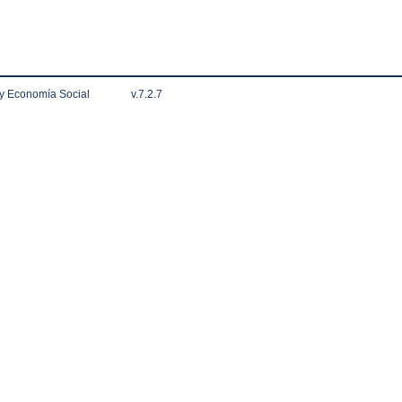
 y Economía Social
v.7.2.7