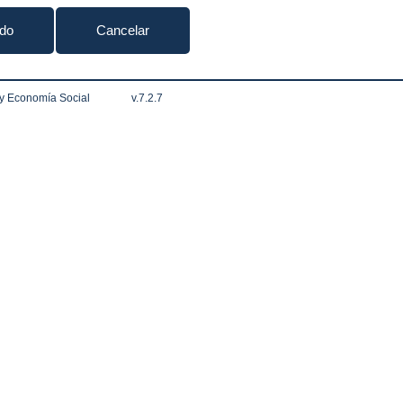
ido
Cancelar
 y Economía Social
v.7.2.7