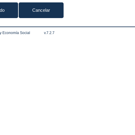
ido
Cancelar
 y Economía Social
v.7.2.7