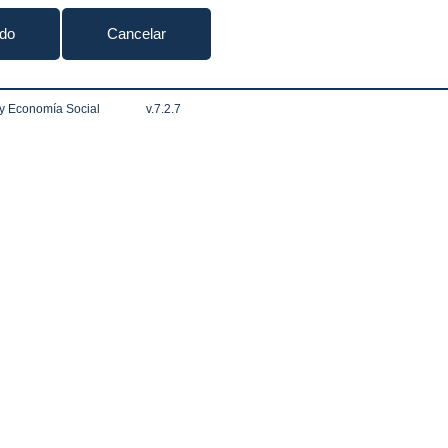
ido
Cancelar
 y Economía Social
v.7.2.7