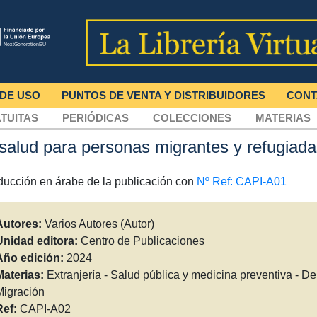
 DE USO
PUNTOS DE VENTA Y DISTRIBUIDORES
CONT
TUITAS
PERIÓDICAS
COLECCIONES
MATERIAS
salud para personas migrantes y refugiada
ducción en árabe de la publicación con
Nº Ref: CAPI-A01
Autores:
Varios Autores (Autor)
Unidad editora:
Centro de Publicaciones
Año edición:
2024
Materias:
Extranjería - Salud pública y medicina preventiva - De
Migración
Ref:
CAPI-A02