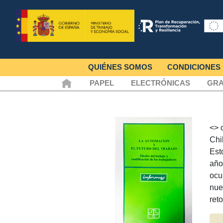
QUIÉNES SOMOS
CONDICIONES
PAPEL
ELECTRÓNICAS
GRA
<
> 
Chi
Est
años
ocu
nue
ret