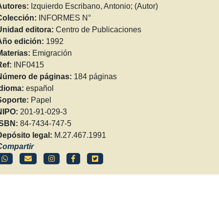
Autores:
Izquierdo Escribano, Antonio; (Autor)
Colección:
INFORMES N°
Unidad editora:
Centro de Publicaciones
Año edición:
1992
Materias:
Emigración
Ref:
INF0415
Número de páginas:
184 páginas
Idioma:
español
Soporte:
Papel
NIPO:
201-91-029-3
ISBN:
84-7434-747-5
Depósito legal:
M.27.467.1991
Compartir