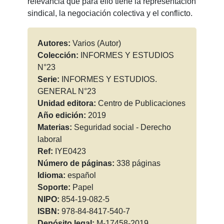
relevancia que para ello tiene la representación
sindical, la negociación colectiva y el conflicto.
Autores:
Varios (Autor)
Colección:
INFORMES Y ESTUDIOS
N°23
Serie:
INFORMES Y ESTUDIOS.
GENERAL N°23
Unidad editora:
Centro de Publicaciones
Año edición:
2019
Materias:
Seguridad social - Derecho
laboral
Ref:
IYE0423
Número de páginas:
338 páginas
Idioma:
español
Soporte:
Papel
NIPO:
854-19-082-5
ISBN:
978-84-8417-540-7
Depósito legal:
M-17458-2019