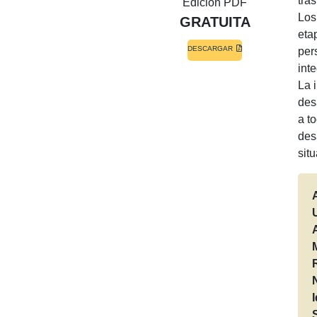
tra
Edición PDF
Los
GRATUITA
eta
DESCARGAR
pers
int
La 
des
a t
des
sit