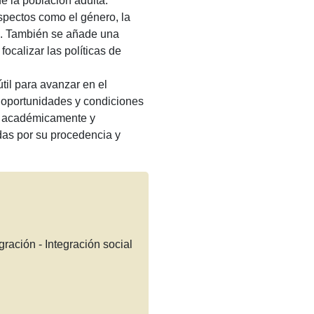
de la población adulta.
spectos como el género, la
co. También se añade una
focalizar las políticas de
til para avanzar en el
 oportunidades y condiciones
r académicamente y
idas por su procedencia y
ración - Integración social