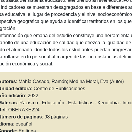
s la salida del sistema educativo, atendiendo al nivel educativo 
 indicadores se muestran desagregados en base a diferentes a
pa educativa, el lugar de procedencia y el nivel socioeconómi
pectiva geográfica que ayuda a identificar territorios en los que 
egración.
información que emana del estudio constituye una herramienta ú
arrollo de una educación de calidad que ofrezca la igualdad de
odo el alumnado, donde todos los estudiantes puedan progresa
arrollarse en lo personal al margen de las circunstancias defin
uación económica y social.
Autores:
Mahía Casado, Ramón; Medina Moral, Eva (Autor)
Unidad editora:
Centro de Publicaciones
Año edición:
2022
Materias:
Racismo - Educación - Estadísticas - Xenofobia - Inmig
Ref:
OBERAXE224
Número de páginas:
98 páginas
Idioma:
español
Soporte:
En línea