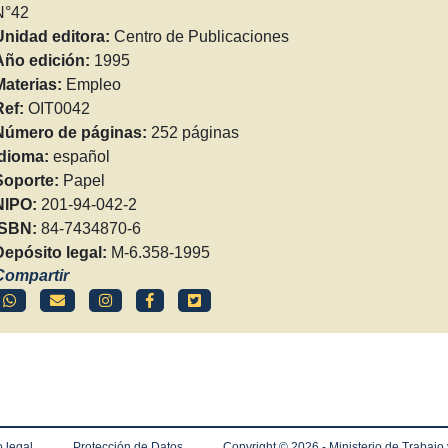
N°42
Unidad editora:
Centro de Publicaciones
Año edición:
1995
Materias:
Empleo
Ref:
OIT0042
Número de páginas:
252 páginas
Idioma:
español
Soporte:
Papel
NIPO:
201-94-042-2
ISBN:
84-7434870-6
Depósito legal:
M-6.358-1995
Compartir
 legal
Protección de Datos
Copyright ©
2026 - Ministerio de Trabajo