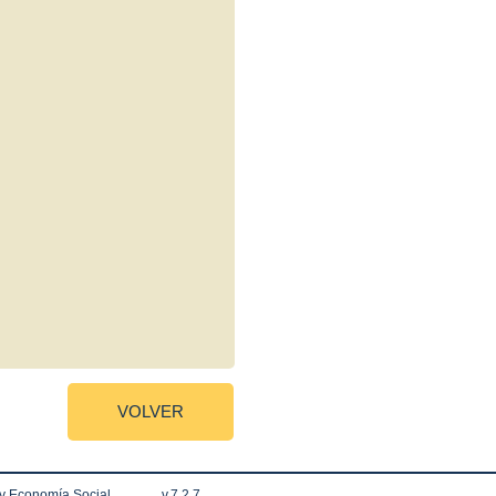
VOLVER
 y Economía Social
v.7.2.7