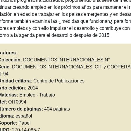
 muchos progresos alcanzados, proponiendo una serie de medida
tinuar creando empleo en los próximos años para mantener el ri
lación en edad de trabajar en los países emergentes y en desarr
informe también examina las ¿medidas que funcionan¿ para fom
ores empleos y con ello impulsar el desarrollo y contribuye con
torno a la agenda para el desarrollo después de 2015.
Autores:
Colección:
DOCUMENTOS INTERNACIONALES N°
Serie:
DOCUMENTOS INTERNACIONALES. OIT y COOPERA
N°94
Unidad editora:
Centro de Publicaciones
Año edición:
2014
Materias:
Empleo - Trabajo
Ref:
OIT0094
Número de páginas:
404 páginas
Idioma:
español
Soporte:
Papel
NIPO:
270-14-085-7