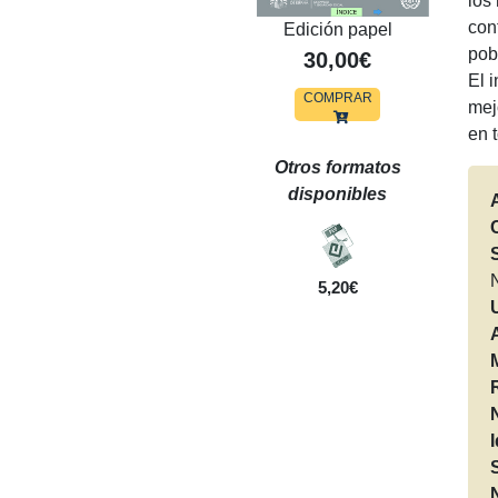
los
con
Edición papel
pob
30,00€
El 
COMPRAR
mej
en 
Otros formatos
disponibles
5,20€