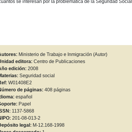
cuantos se interesan por la problemática de la Seguridad Social
Autores:
Ministerio de Trabajo e Inmigración (Autor)
Unidad editora:
Centro de Publicaciones
Año edición:
2008
Materias:
Seguridad social
Ref:
W01408E2
Número de páginas:
408 páginas
Idioma:
español
Soporte:
Papel
ISSN:
1137-5868
NIPO:
201-08-013-2
Depósito legal:
M-12.168-1998