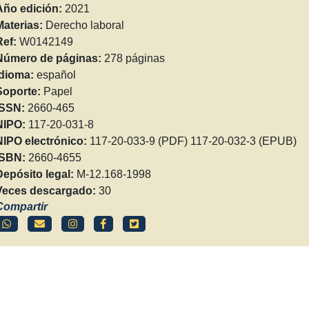
Año edición:
2021
Materias:
Derecho laboral
Ref:
W0142149
Número de páginas:
278 páginas
Idioma:
español
Soporte:
Papel
ISSN:
2660-465
NIPO:
117-20-031-8
NIPO electrónico:
117-20-033-9 (PDF) 117-20-032-3 (EPUB)
ISBN:
2660-4655
Depósito legal:
M-12.168-1998
Veces descargado:
30
Compartir