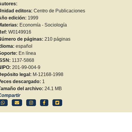
Autores:
Unidad editora:
Centro de Publicaciones
Año edición:
1999
Materias:
Economía - Sociología
Ref:
W0149916
Número de páginas:
210 páginas
Idioma:
español
Soporte:
En línea
ISSN:
1137-5868
NIPO:
201-99-004-9
Depósito legal:
M-12168-1998
Veces descargado:
1
Tamaño del archivo:
24.1 MB
Compartir