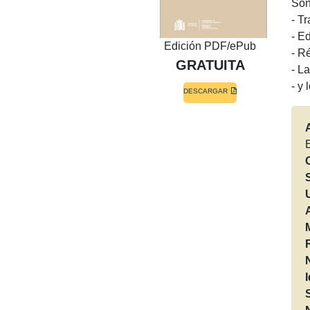
Son
- T
- E
Edición PDF/ePub
- R
GRATUITA
- L
- y
DESCARGAR
E