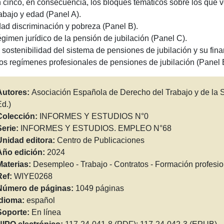
 cinco, en consecuencia, los bloques temáticos sobre los que v
rabajo y edad (Panel A).
dad discriminación y pobreza (Panel B).
égimen jurídico de la pensión de jubilación (Panel C).
a sostenibilidad del sistema de pensiones de jubilación y su fin
 los regímenes profesionales de pensiones de jubilación (Panel 
Autores:
Asociación Española de Derecho del Trabajo y de la 
d.)
Colección:
INFORMES Y ESTUDIOS N°0
Serie:
INFORMES Y ESTUDIOS. EMPLEO N°68
Unidad editora:
Centro de Publicaciones
Año edición:
2024
Materias:
Desempleo - Trabajo - Contratos - Formación profesio
Ref:
WIYE0268
Número de páginas:
1049 páginas
Idioma:
español
Soporte:
En línea