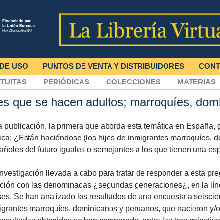
 DE USO
PUNTOS DE VENTA Y DISTRIBUIDORES
CONT
TUITAS
PERIÓDICAS
COLECCIONES
MATERIAS
tes que se hacen adultos; marroquíes, dom
a publicación, la primera que aborda esta temática en España, g
ica: ¿Están haciéndose (los hijos de inmigrantes marroquíes, 
añoles del futuro iguales o semejantes a los que tienen una e
investigación llevada a cabo para tratar de responder a esta pr
ación con las denominadas ¿segundas generaciones¿, en la líne
ses. Se han analizado los resultados de una encuesta a seiscien
igrantes marroquíes, dominicanos y peruanos, que nacieron y/