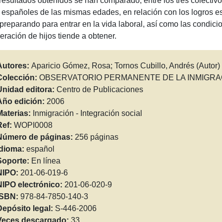
 resultados obtenidos se han comparado, entre los tres colectivo
 españoles de las mismas edades, en relación con los logros e
 preparando para entrar en la vida laboral, así como las condic
eración de hijos tiende a obtener.
Autores:
Aparicio Gómez, Rosa; Tornos Cubillo, Andrés (Autor)
Colección:
OBSERVATORIO PERMANENTE DE LA INMIGRA
Unidad editora:
Centro de Publicaciones
Año edición:
2006
Materias:
Inmigración - Integración social
Ref:
WOPI0008
Número de páginas:
256 páginas
Idioma:
español
Soporte:
En línea
NIPO:
201-06-019-6
NIPO electrónico:
201-06-020-9
ISBN:
978-84-7850-140-3
Depósito legal:
S-446-2006
Veces descargado:
33