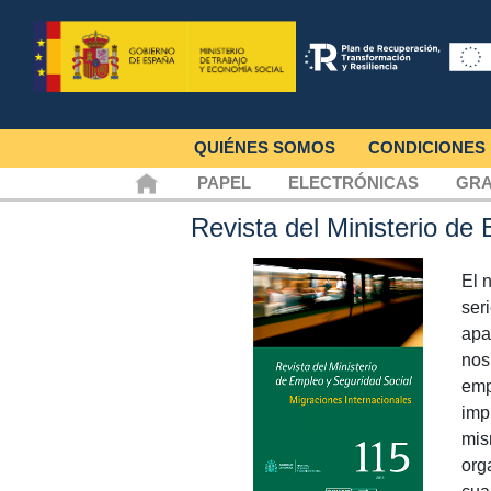
QUIÉNES SOMOS
CONDICIONES
PAPEL
ELECTRÓNICAS
GRA
Revista del Ministerio de
El 
ser
apa
nos
emp
imp
mis
org