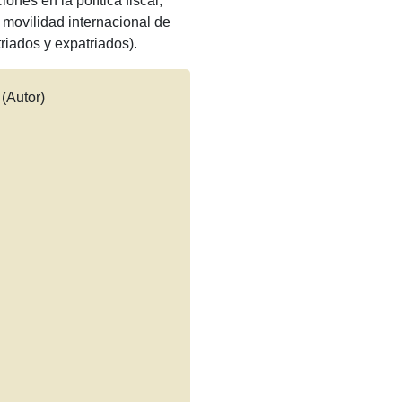
ones en la política fiscal,
a movilidad internacional de
riados y expatriados).
(Autor)