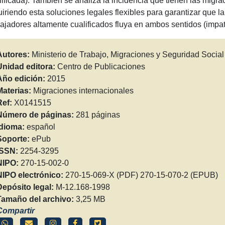
lificada). También se analiza la incidencia que tienen las migraci
uiriendo esta soluciones legales flexibles para garantizar que l
bajadores altamente cualificados fluya en ambos sentidos (impat
Autores:
Ministerio de Trabajo, Migraciones y Seguridad Social 
Unidad editora:
Centro de Publicaciones
Año edición:
2015
Materias:
Migraciones internacionales
Ref:
X0141515
Número de páginas:
281 páginas
Idioma:
español
Soporte:
ePub
ISSN:
2254-3295
NIPO:
270-15-002-0
NIPO electrónico:
270-15-069-X (PDF) 270-15-070-2 (EPUB)
Depósito legal:
M-12.168-1998
Tamaño del archivo:
3,25 MB
Compartir