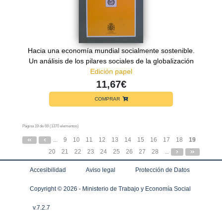
Hacia una economía mundial socialmente sostenible.
Un análisis de los pilares sociales de la globalización
Edición papel
11,67€
COMPRAR
Página 19 de 69 (1370 elementos)
...
9
10
11
12
13
14
15
16
17
18
19
20
21
22
23
24
25
26
27
28
...
Accesibilidad
Aviso legal
Protección de Datos
Copyright ©
2026 - Ministerio de Trabajo y Economía Social
v.7.2.7