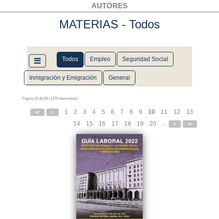
AUTORES
MATERIAS
- Todos
Todos
Empleo
Seguridad Social
Inmigración y Emigración
General
Página 10 de 69 (1370 elementos)
1
2
3
4
5
6
7
8
9
10
11
12
13
14
15
16
17
18
19
20
...