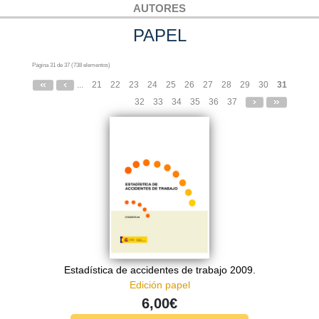
AUTORES
PAPEL
Página 31 de 37 (738 elementos)
...
21
22
23
24
25
26
27
28
29
30
31
32
33
34
35
36
37
Estadística de accidentes de trabajo 2009.
Edición papel
6,00€