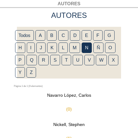
AUTORES
AUTORES
Todos
A
B
C
D
E
F
G
H
I
J
K
L
M
N
Ñ
O
P
Q
R
S
T
U
V
W
X
Y
Z
Página 1 de 1 (8 elementos)
Navarro López, Carlos
(0)
Nickell, Stephen