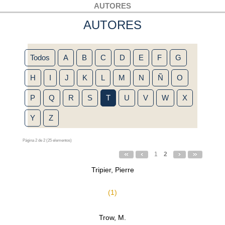
AUTORES
AUTORES
Todos
A
B
C
D
E
F
G
H
I
J
K
L
M
N
Ñ
O
P
Q
R
S
T
U
V
W
X
Y
Z
Página 2 de 2 (25 elementos)
1
2
Tripier, Pierre
(1)
Trow, M.