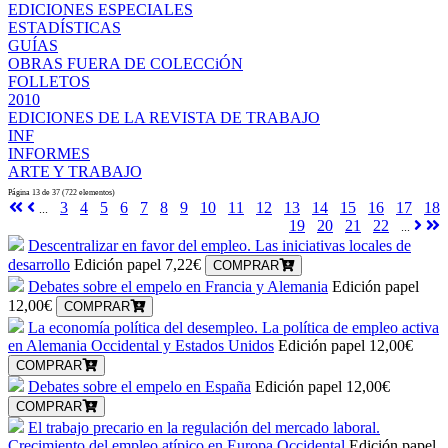
EDICIONES ESPECIALES
ESTADÍSTICAS
GUÍAS
OBRAS FUERA DE COLECCiÓN
FOLLETOS
2010
EDICIONES DE LA REVISTA DE TRABAJO
INF
INFORMES
ARTE Y TRABAJO
Página 13 de 37 (722 elementos)
3
4
5
6
7
8
9
10
11
12
13
14
15
16
17
18
...
19
20
21
22
...
Descentralizar en favor del empleo. Las iniciativas locales de
desarrollo
Edición papel
7,22€
COMPRAR
Debates sobre el empelo en Francia y Alemania
Edición papel
12,00€
COMPRAR
La economía política del desempleo. La política de empleo activa
en Alemania Occidental y Estados Unidos
Edición papel
12,00€
COMPRAR
Debates sobre el empelo en España
Edición papel
12,00€
COMPRAR
El trabajo precario en la regulación del mercado laboral.
Crecimiento del empleo atípico en Europa Occidental
Edición papel