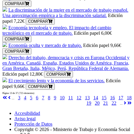
COMPRAR
La discriminación de la mujer en el mercado de trabajo español.
Una aproximación empírica a la discriminación salarial.
Edición
papel
7,22€
COMPRAR
Economía tecnología y empleo. El impacto del cambio
tecnológico en el mercado de trabajo.
Edición papel
6,00€
COMPRAR
Economía oculta y mercado de trabajo.
Edición papel
9,66€
COMPRAR
Derecho del trabajo, democracia y crisis en Europa Occidental y
en América. Canadá, España, Estados Unidos de América, Francia,
Gran Bretaña, Italia, Méjico, Perú, República Federal de Alemania.
Edición papel
12,80€
COMPRAR
El crecimiento lento y la economía de los servicios.
Edición
papel
9,66€
COMPRAR
Página 13 de 37 (722 elementos)
3
4
5
6
7
8
9
10
11
12
13
14
15
16
17
18
...
19
20
21
22
...
Accesibilidad
Aviso legal
Protección de Datos
Copyright ©
2026 - Ministerio de Trabajo y Economía Social