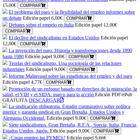
15,00€
COMPRAR
El problema del paro y la flexibilidad del empleo informes sobre
un debate
Edición papel
6,00€
COMPRAR
Debates sobre el empelo en Italia
Edición papel
12,00€
COMPRAR
El declive del sindicalismo en Estados Unidos
Edición papel
12,00€
COMPRAR
La invención del paro. Historia y transformaciones desde 1890
hasta 1980
Edición papel
9,00€
COMPRAR
Teorías del sindicalismo. Una sociología de las relaciones
industriales
Edición papel
9,00€
COMPRAR
Informe Malinvaud sobre las estadísticas del empleo y del paro
Edición papel
4,77€
COMPRAR
Promoción de un enfoque basado en derechos de la migración, la
salud, el VIH y el SIDA: marco para la acción
Edición PDF/ePub
GRATUITA
DESCARGAR
La sindicación obligatoria. Estudio comparativo sobre política
interior y garantía sindical en Gran Bretaña, Estados Unidos y
Alemania Occidental.
Edición papel
9,00€
COMPRAR
Siete sindicalismos. Gran Bretaña, R.F.A., Suecia, Italia, Francia,
Estados Unidos, Japón.
Edición papel
9,00€
COMPRAR
¿Crean empleo las PYMES?
Edición papel
9,66€