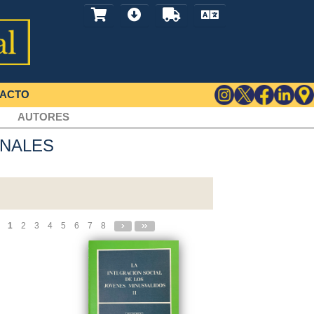
ACTO
AUTORES
ONALES
1
2
3
4
5
6
7
8