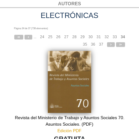
AUTORES
ELECTRÓNICAS
Página 34 de 37 (738 elementos)
...
24
25
26
27
28
29
30
31
32
33
34
35
36
37
Revista del Ministerio de Trabajo y Asuntos Sociales 70.
Asuntos Sociales. (PDF)
Edición PDF
GRATUITA