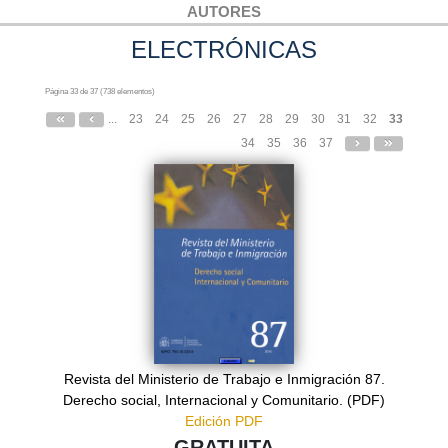
AUTORES
ELECTRÓNICAS
Página 33 de 37 (738 elementos)
...
23
24
25
26
27
28
29
30
31
32
33
34
35
36
37
Revista del Ministerio de Trabajo e Inmigración 87.
Derecho social, Internacional y Comunitario. (PDF)
Edición PDF
GRATUITA