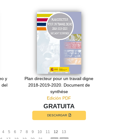
eo y
Plan directeur pour un travail digne
 del
2018-2019-2020. Document de
synthése
Edición PDF
GRATUITA
DESCARGAR
4
5
6
7
8
9
10
11
12
13