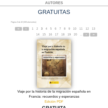
AUTORES
GRATUITAS
Página 3 de 32 (626 elementos)
1
2
3
4
5
6
7
8
9
10
11
12
13
14
15
16
17
18
19
20
...
Viaje por la historia de la migración española en
Francia: recuerdos y esperanzas
Edición PDF
GRATUITA