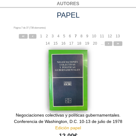
AUTORES
PAPEL
Página 7 de 37 (738 elementos)
1
2
3
4
5
6
7
8
9
10
11
12
13
14
15
16
17
18
19
20
...
Negociaciones colectivas y políticas gubernamentales.
Conferencia de Washington, D.C. 10-13 de julio de 1978
Edición papel
12,00€