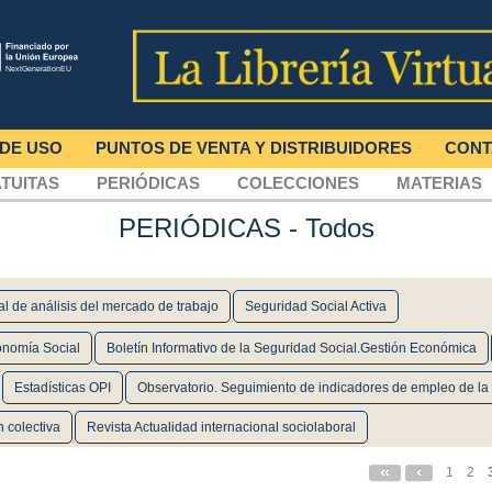
 DE USO
PUNTOS DE VENTA Y DISTRIBUIDORES
CONT
TUITAS
PERIÓDICAS
COLECCIONES
MATERIAS
PERIÓDICAS
- Todos
ral de análisis del mercado de trabajo
Seguridad Social Activa
conomía Social
Boletín Informativo de la Seguridad Social.Gestión Económica
Estadísticas OPI
Observatorio. Seguimiento de indicadores de empleo de la
n colectiva
Revista Actualidad internacional sociolaboral
1
2