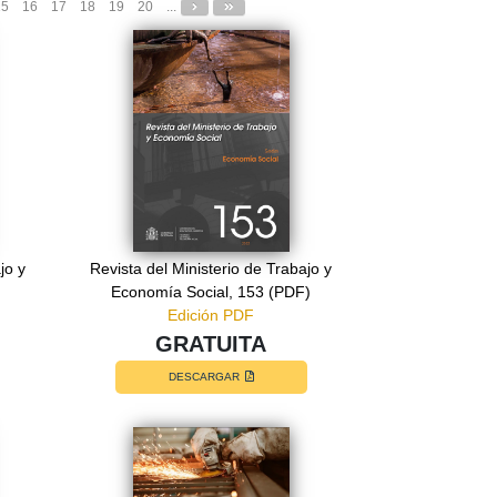
15
16
17
18
19
20
...
jo y
Revista del Ministerio de Trabajo y
Economía Social, 153 (PDF)
Edición PDF
GRATUITA
DESCARGAR