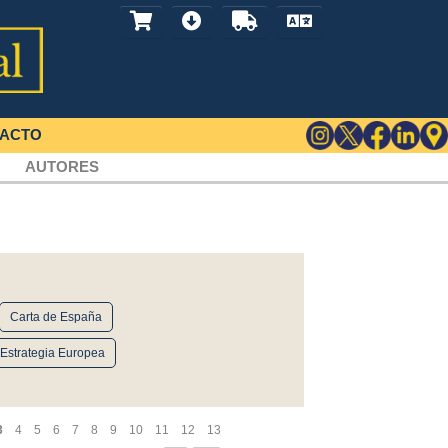
ACTO
AUTORES
Carta de España
 Estrategia Europea
3
4
5
6
7
8
9
10
11
12
13