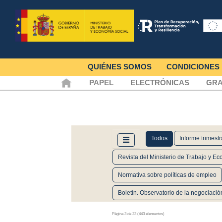
QUIÉNES SOMOS
CONDICIONES
PAPEL
ELECTRÓNICAS
GRA
Todos
Informe trimest
Revista del Ministerio de Trabajo y E
Normativa sobre políticas de empleo
Boletín. Observatorio de la negociació
Página 3 de 23 (443 elementos)