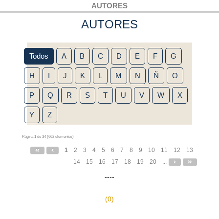
AUTORES
AUTORES
Todos
A
B
C
D
E
F
G
H
I
J
K
L
M
N
Ñ
O
P
Q
R
S
T
U
V
W
X
Y
Z
Página 1 de 34 (662 elementos)
1
2
3
4
5
6
7
8
9
10
11
12
13
14
15
16
17
18
19
20
...
----
(0)