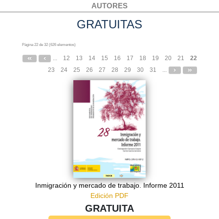
AUTORES
GRATUITAS
Página 22 de 32 (626 elementos)
...
12
13
14
15
16
17
18
19
20
21
22
23
24
25
26
27
28
29
30
31
...
Inmigración y mercado de trabajo. Informe 2011
Edición PDF
GRATUITA