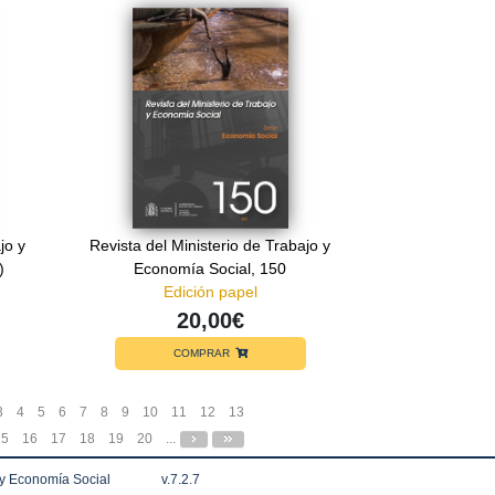
jo y
Revista del Ministerio de Trabajo y
)
Economía Social, 150
Edición papel
20,00€
COMPRAR
3
4
5
6
7
8
9
10
11
12
13
15
16
17
18
19
20
...
 y Economía Social
v.7.2.7