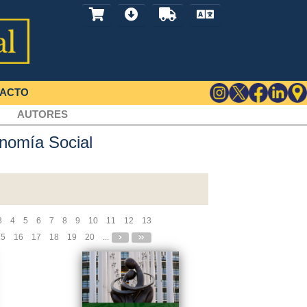
ACTO
AUTORES
onomía Social
3
4
5
6
7
8
9
10
11
12
13
15
16
17
18
19
20
...