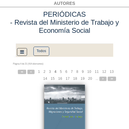
AUTORES
PERIÓDICAS
- Revista del Ministerio de Trabajo y
Economía Social
Todos
Página 4 de 21 (414 elementos)
1
2
3
4
5
6
7
8
9
10
11
12
13
14
15
16
17
18
19
20
...