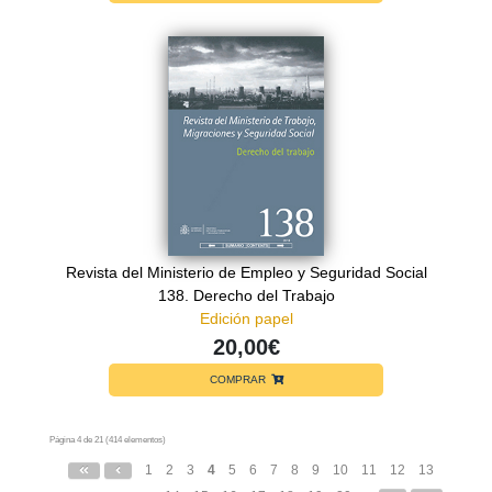
Revista del Ministerio de Empleo y Seguridad Social
138. Derecho del Trabajo
Edición papel
20,00€
COMPRAR
Página 4 de 21 (414 elementos)
1
2
3
4
5
6
7
8
9
10
11
12
13