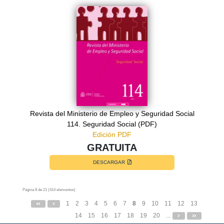
Revista del Ministerio de Empleo y Seguridad Social
114. Seguridad Social (PDF)
Edición PDF
GRATUITA
DESCARGAR
Página 8 de 21 (414 elementos)
1
2
3
4
5
6
7
8
9
10
11
12
13
14
15
16
17
18
19
20
...