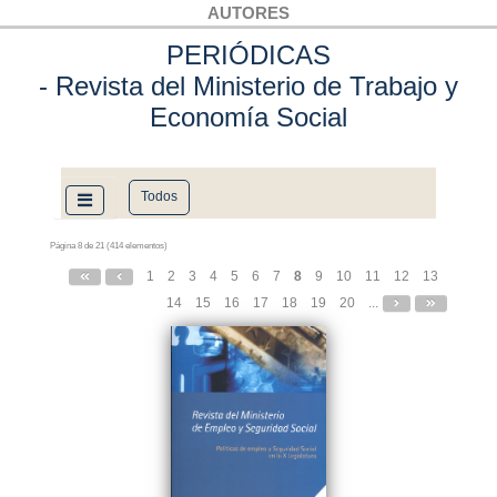
AUTORES
PERIÓDICAS
- Revista del Ministerio de Trabajo y
Economía Social
Todos
Página 8 de 21 (414 elementos)
1
2
3
4
5
6
7
8
9
10
11
12
13
14
15
16
17
18
19
20
...